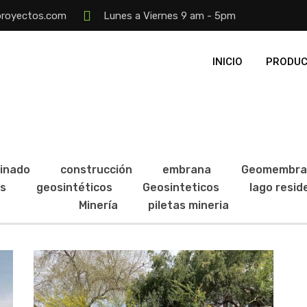
proyectos.com
Lunes a Viernes 9 am - 5pm
INICIO
PRODUC
binado
construcción
embrana
Geomembra
s
geosintéticos
Geosinteticos
lago resid
Minería
piletas mineria