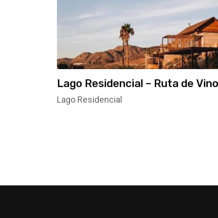
Lago Residencial – Ruta de Vino
Ensenada B C
Lago Residencial