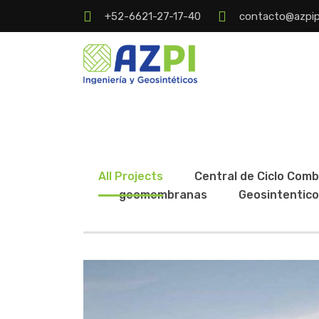
+52-6621-27-17-40
contacto@azpi
All Projects
Central de Ciclo Com
geomembranas
Geosintentico